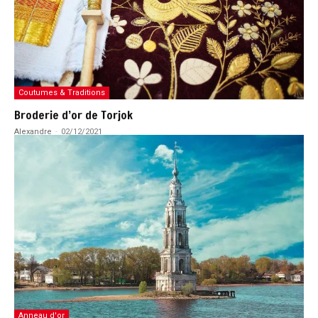
Coutumes & Traditions
Broderie d’or de Torjok
Alexandre
-
02/12/2021
Anneau d'or