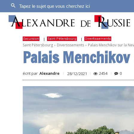
Tapez le sujet que vous cherchez ici
Excursion
Saint Pétersbourg
Divertissements
Saint Pétersbourg
Divertissements
Palais Menchikov sur la Ne
Palais Menchikov 
écrit par
Alexandre
2454
0
28/12/2021