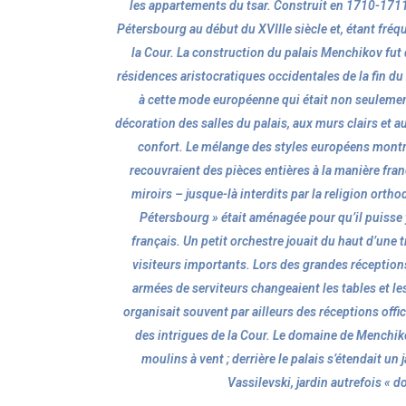
les appartements du tsar. Construit en 1710-1711, i
Pétersbourg au début du XVIIIe siècle et, étant fréqu
la Cour. La construction du palais Menchikov fut d
résidences aristocratiques occidentales de la fin du 
à cette mode européenne qui était non seulemen
décoration des salles du palais, aux murs clairs et a
confort. Le mélange des styles européens montre
recouvraient des pièces entières à la manière fran
miroirs – jusque-là interdits par la religion ort
Pétersbourg » était aménagée pour qu’il puisse
français. Un petit orchestre jouait du haut d’une 
visiteurs importants. Lors des grandes réceptions
armées de serviteurs changeaient les tables et le
organisait souvent par ailleurs des réceptions offic
des intrigues de la Cour. Le domaine de Menchik
moulins à vent ; derrière le palais s’étendait un j
Vassilevski, jardin autrefois « 