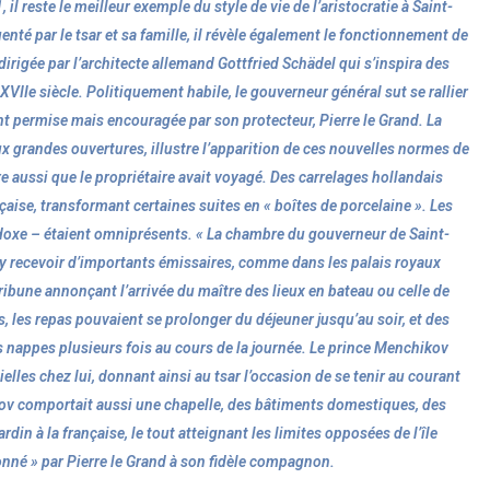
l reste le meilleur exemple du style de vie de l’aristocratie à Saint-
enté par le tsar et sa famille, il révèle également le fonctionnement de
irigée par l’architecte allemand Gottfried Schädel qui s’inspira des
XVIIe siècle. Politiquement habile, le gouverneur général sut se rallier
t permise mais encouragée par son protecteur, Pierre le Grand. La
ux grandes ouvertures, illustre l’apparition de ces nouvelles normes de
 aussi que le propriétaire avait voyagé. Des carrelages hollandais
çaise, transformant certaines suites en « boîtes de porcelaine ». Les
hodoxe – étaient omniprésents. « La chambre du gouverneur de Saint-
 y recevoir d’importants émissaires, comme dans les palais royaux
tribune annonçant l’arrivée du maître des lieux en bateau ou celle de
, les repas pouvaient se prolonger du déjeuner jusqu’au soir, et des
s nappes plusieurs fois au cours de la journée. Le prince Menchikov
ielles chez lui, donnant ainsi au tsar l’occasion de se tenir au courant
ov comportait aussi une chapelle, des bâtiments domestiques, des
ardin à la française, le tout atteignant les limites opposées de l’île
donné » par Pierre le Grand à son fidèle compagnon.