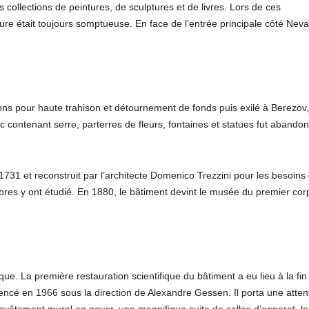
s collections de peintures, de sculptures et de livres. Lors de ces
eure était toujours somptueuse. En face de l’entrée principale côté Neva,
ns pour haute trahison et détournement de fonds puis exilé à Berezov
c contenant serre, parterres de fleurs, fontaines et statues fut abando
731 et reconstruit par l’architecte Domenico Trezzini pour les besoins
èbres y ont étudié. En 1880, le bâtiment devint le musée du premier cor
itique. La première restauration scientifique du bâtiment a eu lieu à la fin
encé en 1966 sous la direction de Alexandre Gessen. Il porta une atten
 revêtement mural en noyer, une magnifique suite de salles d’apparat, la