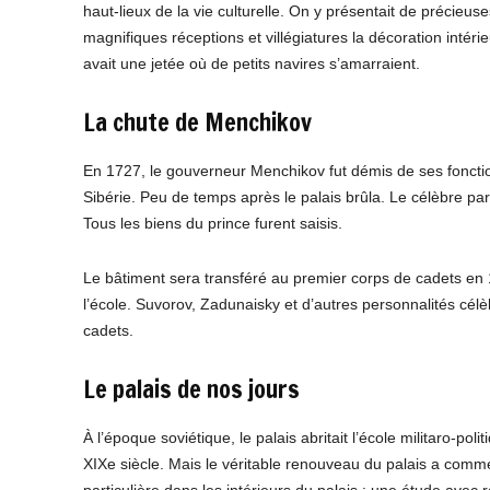
haut-lieux de la vie culturelle. On y présentait de précieuse
magnifiques réceptions et villégiatures la décoration intéri
avait une jetée où de petits navires s’amarraient.
La chute de Menchikov
En 1727, le gouverneur Menchikov fut démis de ses fonctio
Sibérie. Peu de temps après le palais brûla. Le célèbre par
Tous les biens du prince furent saisis.
Le bâtiment sera transféré au premier corps de cadets en 1
l’école. Suvorov, Zadunaisky et d’autres personnalités cél
cadets.
Le palais de nos jours
À l’époque soviétique, le palais abritait l’école militaro-pol
XIXe siècle. Mais le véritable renouveau du palais a comm
particulière dans les intérieurs du palais : une étude avec