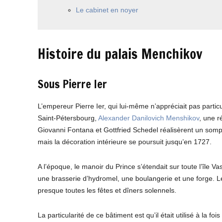
Le cabinet en noyer
Histoire du palais Menchikov
Sous Pierre Ier
L’empereur Pierre Ier, qui lui-même n’appréciait pas particu
Saint-Pétersbourg,
Alexander Danilovich Menshikov
, une r
Giovanni Fontana et Gottfried Schedel réalisèrent un sompt
mais la décoration intérieure se poursuit jusqu’en 1727.
A l’époque, le manoir du Prince s’étendait sur toute l’île Va
une brasserie d’hydromel, une boulangerie et une forge. Le
presque toutes les fêtes et dîners solennels.
La particularité de ce bâtiment est qu’il était utilisé à l