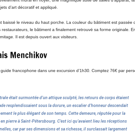
ts d’art décoratif et appliqué.
t baissé le niveau du haut porche. La couleur du bâtiment est passée 
 restaurateurs, le bâtiment a finalement retrouvé sa forme originale. E
itage. Il est depuis ouvert aux visiteurs.
ais Menchikov
n guide francophone dans une excursion d’1h30. Comptez 76€ par per
rale était surmontée d’un attique sculpté, les retours de corps étaient
çade resplendissaient sous la dorure, un escalier d’honneur descendait
inement le plus élégant de son temps. Cette demeure, réputée pour la
 en pierre à Saint-Pétersbourg. C’est ici qu’avaient lieu les réceptions
lles, car par ses dimensions et sa richesse, il surclassait largement