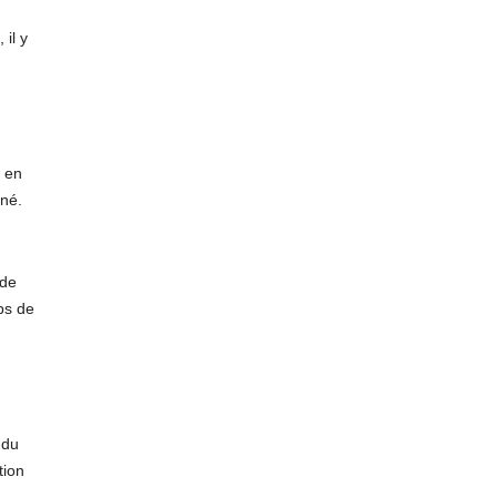
 il y
, en
nné.
 de
ps de
 du
tion