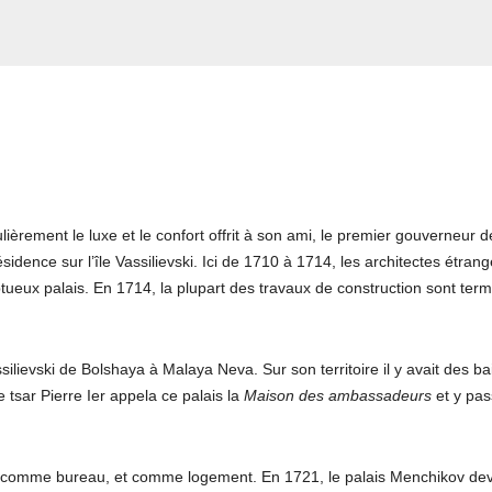
lièrement le luxe et le confort offrit à son ami, le premier gouverneur d
ésidence sur l’île Vassilievski. Ici de 1710 à 1714, les architectes étrang
ueux palais. En 1714, la plupart des travaux de construction sont term
ssilievski de Bolshaya à Malaya Neva. Sur son territoire il y avait des ba
 tsar Pierre Ier appela ce palais la
Maison des ambassadeurs
et y pa
a fois comme bureau, et comme logement. En 1721, le palais Menchikov dev