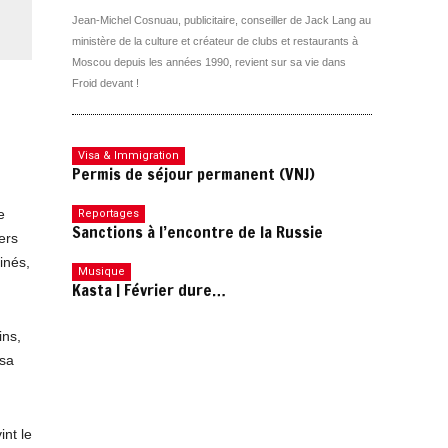
Jean-Michel Cosnuau, publicitaire, conseiller de Jack Lang au
ministère de la culture et créateur de clubs et restaurants à
Moscou depuis les années 1990, revient sur sa vie dans
Froid devant !
Visa & Immigration
Permis de séjour permanent (VNJ)
e
Reportages
Sanctions à l’encontre de la Russie
ers
inés,
Musique
Kasta | Février dure…
ins,
ssa
int le