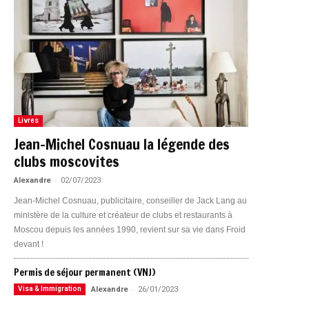
Livres
Jean-Michel Cosnuau la légende des
clubs moscovites
-
Alexandre
02/07/2023
Jean-Michel Cosnuau, publicitaire, conseiller de Jack Lang au
ministère de la culture et créateur de clubs et restaurants à
Moscou depuis les années 1990, revient sur sa vie dans Froid
devant !
Permis de séjour permanent (VNJ)
-
Visa & Immigration
Alexandre
26/01/2023