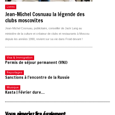
Livres
Jean-Michel Cosnuau la légende des
clubs moscovites
Jean-Michel Cosnuau, publicitaire, conseiller de Jack Lang au
ministère de la culture et créateur de clubs et restaurants à Moscou
depuis les années 1990, revient sur sa vie dans Froid devant !
Visa & Immigration
Permis de séjour permanent (VNJ)
Reportages
Sanctions à l’encontre de la Russie
Musique
Kasta | Février dure…
Vous aimeriez lire également